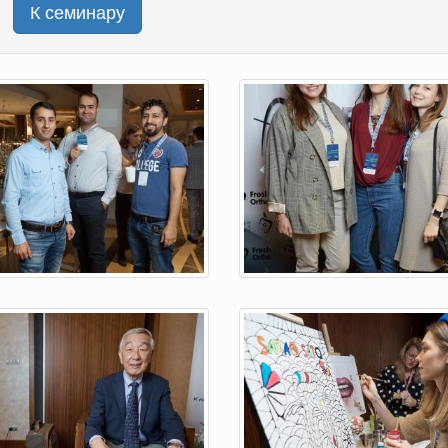
К семинару