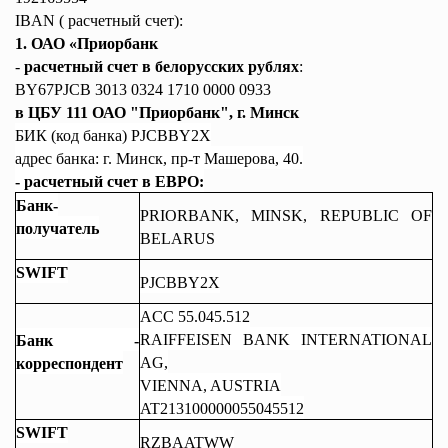
IBAN
( расчетный счет):
1. ОАО «Приорбанк
-
расчетный счет в белорусских рублях
:
BY
67
PJCB
3013 0324 1710 0000 0933
в ЦБУ 111 ОАО "Приорбанк", г. Минск
БИК (код банка)
PJCBBY
2
X
адрес банка: г. Минск, пр-т Машерова, 40.
- расчетный счет в ЕВРО:
Банк-
PRIORBANK, MINSK, REPUBLIC OF
получатель
BELARUS
SWIFT
PJCBBY2X
ACC 55.045.512
RAIFFEISEN BANK INTERNATIONAL
Банк -
AG,
корреспондент
VIENNA, AUSTRIA
AT213100000055045512
SWIFT
RZBAATWW