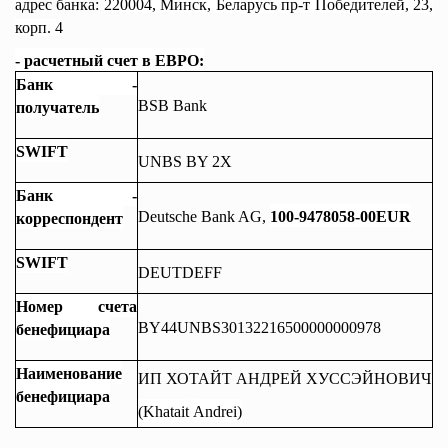
адрес банка:
220004, Минск, Беларусь пр-т Победителей, 23,
корп. 4
- расчетный счет в ЕВРО:
Банк -
BSB Bank
получатель
SWIFT
UNBS BY 2X
Банк -
Deutsche Bank AG,
100-9478058-00EUR
корреспондент
SWIFT
DEUTDEFF
Номер счета
BY44UNBS30132216500000000978
бенефициара
Наименование
ИП ХОТАЙТ АНДРЕЙ ХУССЭЙНОВИЧ
бенефициара
(
Khatait
Andrei
)