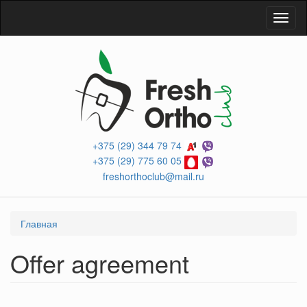
Перейти
Toggl
к
naviga
основному
содержанию
+375 (29) 344 79 74
+375 (29) 775 60 05
freshorthoclub@mail.ru
Вы
Главная
здесь
Offer agreement