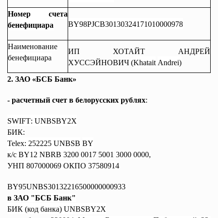
Номер счета
BY98PJCB30130324171010000978
бенефициара
Наименование
ИП ХОТАЙТ АНДРЕЙ
бенефициара
ХУССЭЙНОВИЧ
(
Khatait
Andrei
)
2. ЗАО «БСБ Банк»
-
расчетный счет в белорусских рублях
:
SWIFT
:
UNBSBY
2
X
БИК:
Telex
: 252225
UNBSB
BY
к/с
BY
12
NBRB
3200
0017
5001
3000
0000,
УНП 807000069 ОКПО 37580914
BY
95
UNBS
30132216500000000933
в
ЗАО "БСБ Банк"
БИК (код банка)
UNBSBY
2
X