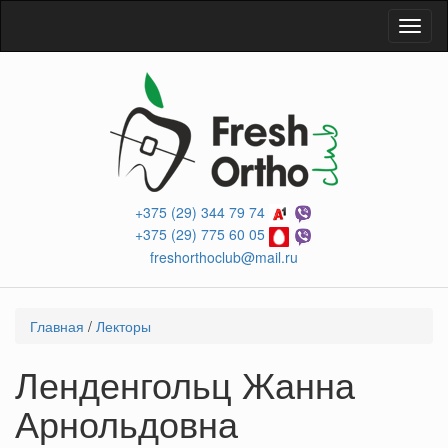
Перейти
Toggl
к
naviga
основному
содержанию
+375 (29) 344 79 74
+375 (29) 775 60 05
freshorthoclub@mail.ru
Вы
Главная
/
Лекторы
здесь
Ленденгольц Жанна
Арнольдовна