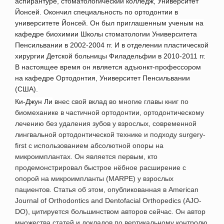
аспирантуре, стоматологический колледж, Университет
Йонсей. Окончил специальность по ортодонтии в
университете Йонсей. Он был приглашенным ученым на
кафедре биохимии Школы стоматологии Университета
Пенсильвании в 2002-2004 гг. И в отделении пластической
хирургии Детской больницы Филадельфии в 2010-2011 гг.
В настоящее время он является адъюнкт-профессором
на кафедре Ортодонтия, Университет Пенсильвании
(США).
Ки-Джун Ли
внес свой вклад во многие главы книг по
биомеханике в частичной ортодонтии, ортодонтическому
лечению без удаления зубов у взрослых, современной
лингвальной ортодонтической технике и подходу surgery-
first с использованием абсолютной опоры на
микроимплантах. Он является первым, кто
продемонстрировал быстрое нёбное расширение с
опорой на микроимпланты (MARPE) у взрослых
пациентов. Статья об этом, опубликованная в American
Journal of Orthodontics and Dentofacial Orthopedics (AJO-
DO), цитируется большинством авторов сейчас. Он автор
множества статей и докладов по вертикальному контролю