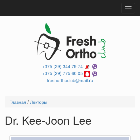
Перейти
Toggl
к
naviga
основному
содержанию
+375 (29) 344 79 74
+375 (29) 775 60 05
freshorthoclub@mail.ru
Вы
Главная
/
Лекторы
здесь
Dr. Kee-Joon Lee