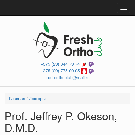
Перейти
Toggl
к
naviga
основному
содержанию
+375 (29) 344 79 74
+375 (29) 775 60 05
freshorthoclub@mail.ru
Вы
Главная
/
Лекторы
здесь
Prof. Jeffrey P. Okeson,
D.M.D.