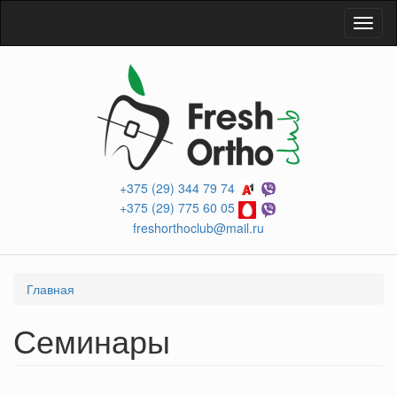
Перейти
Toggl
к
naviga
основному
содержанию
+375 (29) 344 79 74
+375 (29) 775 60 05
freshorthoclub@mail.ru
Вы
Главная
здесь
Семинары