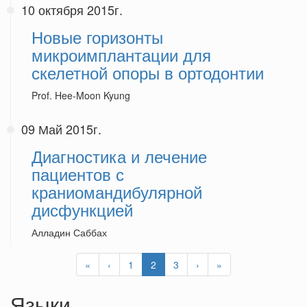
10 октября 2015г.
Новые горизонты
микроимплантации для
скелетной опоры в ортодонтии
Prof. Hee-Moon Kyung
09 Май 2015г.
Диагностика и лечение
пациентов с
краниомандибулярной
дисфункцией
Алладин Саббах
«
‹
1
2
3
›
»
Языки