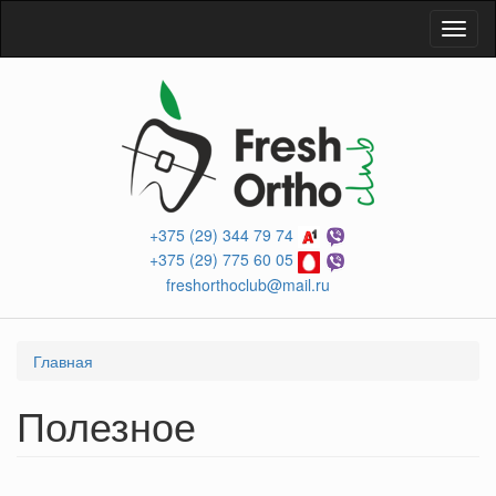
Перейти
Toggl
к
naviga
основному
содержанию
+375 (29) 344 79 74
+375 (29) 775 60 05
freshorthoclub@mail.ru
Вы
Главная
здесь
Полезное