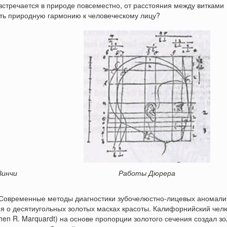
стречается в природе повсеместно, от расстояния между витками
ть природную гармонию к человеческому лицу?
Винчи
Работы Дюрера
 Современные методы диагностики зубочелюстно-лицевых аномал
я о десятиугольных золотых масках красоты. Калифорнийский чел
hen R. Marquardt) на основе пропорции золотого сечения создал з