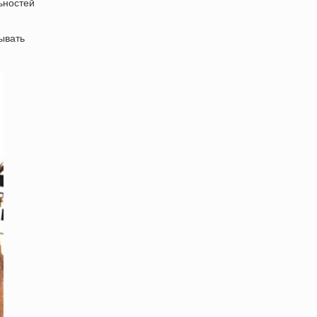
ьностей
ывать